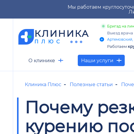
Мы работаем круглосуточ
Ли
Бригад на лин
КЛИНИКА
Выезд врача
Артемовский, 
ПЛЮС
Работаем
кр
О клинике
Наши услуги
Клиника Плюс
Полезные статьи
Поче
Почему резк
курению по