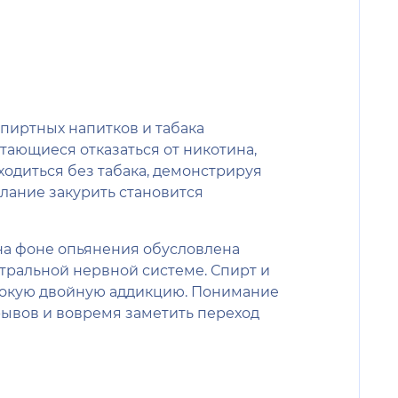
пиртных напитков и табака
тающиеся отказаться от никотина,
ходиться без табака, демонстрируя
елание закурить становится
 на фоне опьянения обусловлена
ральной нервной системе. Спирт и
убокую двойную аддикцию. Понимание
рывов и вовремя заметить переход