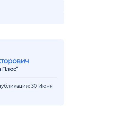
кторович
а Плюс”
публикации: 30 Июня