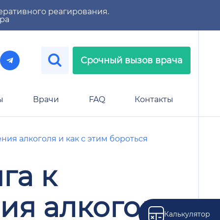
еративного реагирования.
тра
Срочный вызов врача
ы
Врачи
FAQ
Контакты
ния алкоголя и как с этим бороться
га к
ия алкоголя
Калькулятор