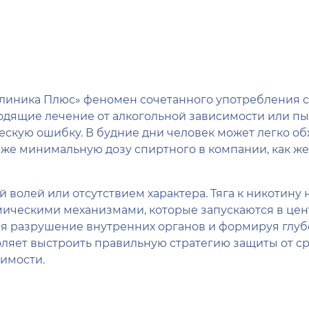
Клиника Плюс» феномен сочетанного употребления с
одящие лечение от алкогольной зависимости или пы
ескую ошибку. В будние дни человек может легко об
даже минимальную дозу спиртного в компании, как ж
й волей или отсутствием характера. Тяга к никотину
ческими механизмами, которые запускаются в цент
ряя разрушение внутренних органов и формируя гл
оляет выстроить правильную стратегию защиты от с
имости.