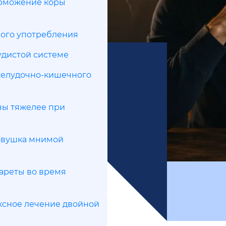
орможение коры
ного употребления
удистой системе
желудочно-кишечного
зы тяжелее при
ловушка мнимой
гареты во время
ксное лечение двойной