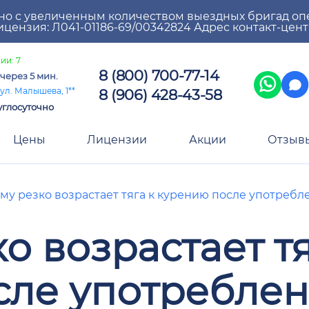
но с увеличенным количеством выездных бригад оп
цензия: Л041-01186-69/00342824 Адрес контакт-цен
ии: 7
8 (800) 700-77-14
через 5 мин.
8 (906) 428-43-58
ул. Малышева, 1**
углосуточно
Цены
Лицензии
Акции
Отзыв
му резко возрастает тяга к курению после употребле
о возрастает тя
сле употреблен