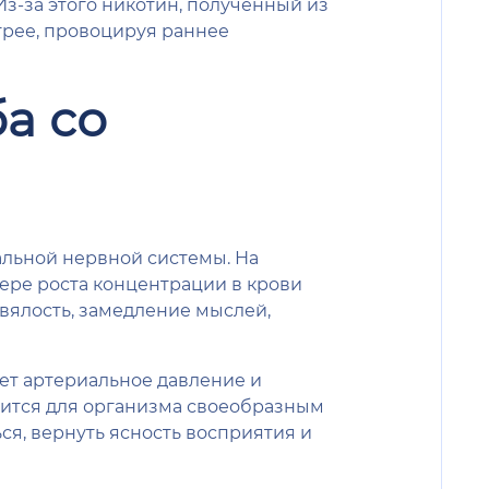
Из-за этого никотин, полученный из
трее, провоцируя раннее
а со
альной нервной системы. На
мере роста концентрации в крови
вялость, замедление мыслей,
ет артериальное давление и
вится для организма своеобразным
я, вернуть ясность восприятия и