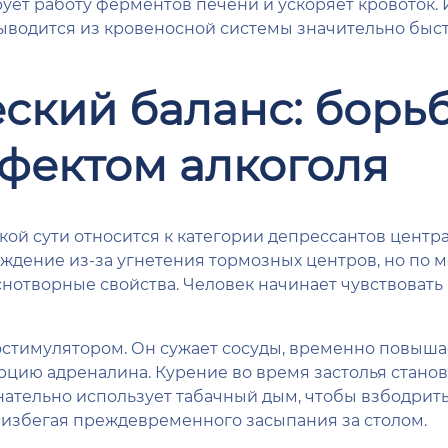
ует работу ферментов печени и ускоряет кровоток. 
ыводится из кровеносной системы значительно быс
кий баланс: борьб
фектом алкоголя
ой сути относится к категории депрессантов центр
ждение из-за угнетения тормозных центров, но по 
нотворные свойства. Человек начинает чувствовать 
остимулятором. Он сужает сосуды, временно повыша
рцию адреналина. Курение во время застолья стано
тельно использует табачный дым, чтобы взбодритьс
 избегая преждевременного засыпания за столом.