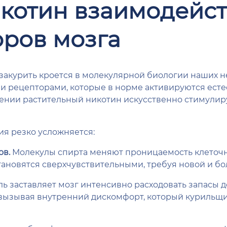
икотин взаимодейс
оров мозга
закурить кроется в молекулярной биологии наших н
 рецепторами, которые в норме активируются ест
ении растительный никотин искусственно стимулиру
ция резко усложняется:
ов.
Молекулы спирта меняют проницаемость клеточ
ановятся сверхчувствительными, требуя новой и бо
ь заставляет мозг интенсивно расходовать запасы 
, вызывая внутренний дискомфорт, который курильщ