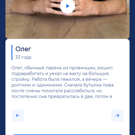
Олег
33 года
Олег, обычный парень из провинции, решил
подзаработать и уехал на вахту на большую
стройку. Работа была тяжелой, а вечера —
долгими и одинокими. Сначала бутылка пива
после смены помогала расслабиться, но
постепенно она превратилась в две, потом в
крепкий алкоголь, и вот он уже пил почти
каждый день...После дектоксикации организма
было назначено кодирование по методу
Довженко.