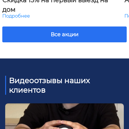
дом
Подробнее
П
Все акции
Видеоотзывы наших
клиентов