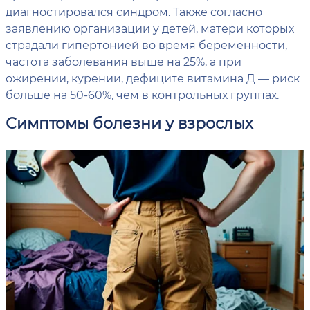
диагностировался синдром. Также согласно
заявлению организации у детей, матери которых
страдали гипертонией во время беременности,
частота заболевания выше на 25%, а при
ожирении, курении, дефиците витамина Д — риск
больше на 50-60%, чем в контрольных группах.
Симптомы болезни у взрослых