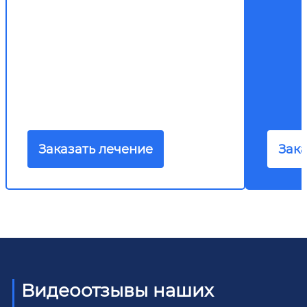
Заказать лечение
Зака
Видеоотзывы наших