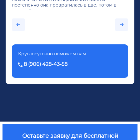
постепенно она превратилась в две, потом в
крепкий алкоголь, и вот он уже пил почти
каждый день...После дектоксикации организма
было назначено кодирование по методу
Довженко.
Круглосуточно поможем вам
8 (906) 428-43-58
Оставьте заявку для бесплатной