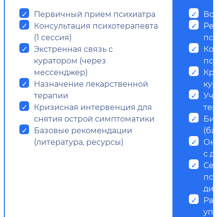
Первичный прием психиатра
Все
Консультация психотерапевта
Ре
(1 сессия)
пс
Экстренная связь с
Ко
куратором (через
пси
мессенджер)
Кр
Назначение лекарственной
ку
терапии
Уч
Кризисная интервенция для
те
снятия острой симптоматики
Би
Базовые рекомендации
(ба
(литература, ресурсы)
Он
с д
Се
пс
ди
Ра
уп