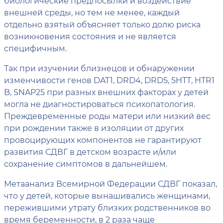
биологические предпосылки и воздействие
внешней среды, но тем не менее, каждый
отдельно взятый объясняет только долю риска
возникновения состояния и не является
специфичным.
Так при изучении близнецов и обнаружении
изменчивости генов DAT1, DRD4, DRD5, 5HTT, HTR1
B, SNAP25 при разных внешних факторах у детей
могла не диагностироваться психопатология.
Преждевременные роды матери или низкий вес
при рождении также в изоляции от других
провоцирующих компонентов не гарантируют
развития СДВГ в детском возрасте и/или
сохранение симптомов в дальнейшем.
Метаанализ Всемирной Федерации СДВГ показал,
что у детей, которые вынашивались женщинами,
пережившими утрату близких родственников во
время беременности, в 2 раза чаще