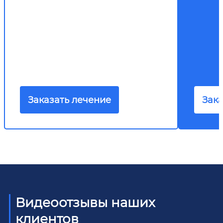
Заказать лечение
Зака
Видеоотзывы наших
клиентов