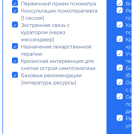
Первичный прием психиатра
Все
Консультация психотерапевта
Ре
(1 сессия)
пс
Экстренная связь с
Ко
куратором (через
пси
мессенджер)
Кр
Назначение лекарственной
ку
терапии
Уч
Кризисная интервенция для
те
снятия острой симптоматики
Би
Базовые рекомендации
(ба
(литература, ресурсы)
Он
с д
Се
пс
ди
Ра
уп