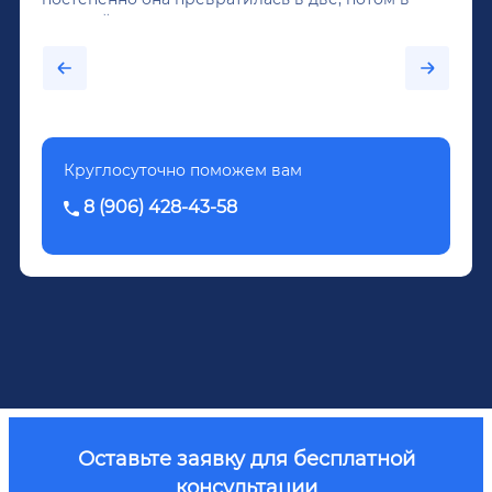
крепкий алкоголь, и вот он уже пил почти
каждый день...После дектоксикации организма
было назначено кодирование по методу
Довженко.
Круглосуточно поможем вам
8 (906) 428-43-58
Оставьте заявку для бесплатной
консультации