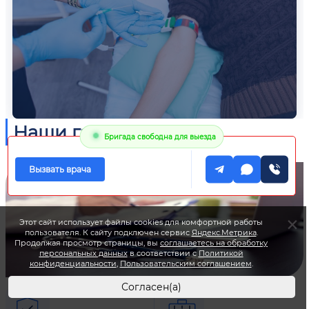
Наши гарантии
Бригада свободна для выезда
Вызвать врача
Этот сайт использует файлы cookies для комфортной работы
пользователя. К сайту подключен сервис
Яндекс.Метрика
.
Продолжая просмотр страницы, вы
соглашаетесь на обработку
персональных данных
в соответствии с
Политикой
конфиденциальности
,
Пользовательским соглашением
.
Согласен(а)