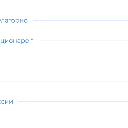
улаторно
ационаре *
в
ссии