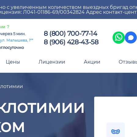
но с увеличенным количеством выездных бригад оп
цензия: Л041-01186-69/00342824 Адрес контакт-цен
ии: 7
8 (800) 700-77-14
через 5 мин.
8 (906) 428-43-58
ул. Малышева, 1**
углосуточно
Цены
Лицензии
Акции
Отзыв
клотимии
клотимии
ком