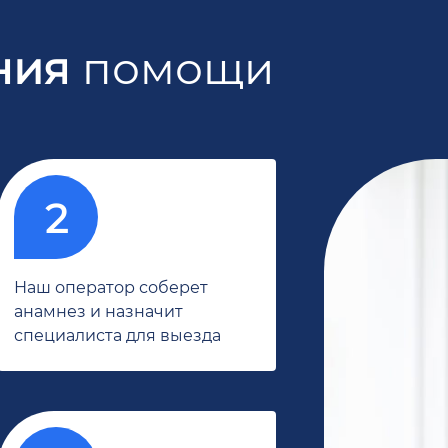
ния
помощи
Наш оператор соберет
анамнез и назначит
специалиста для выезда