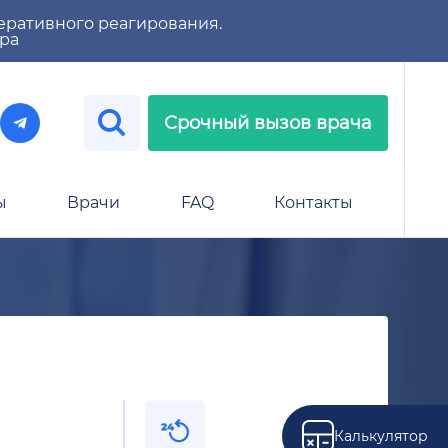
еративного реагирования.
тра
Срочный вызов врача
ы
Врачи
FAQ
Контакты
Калькулятор