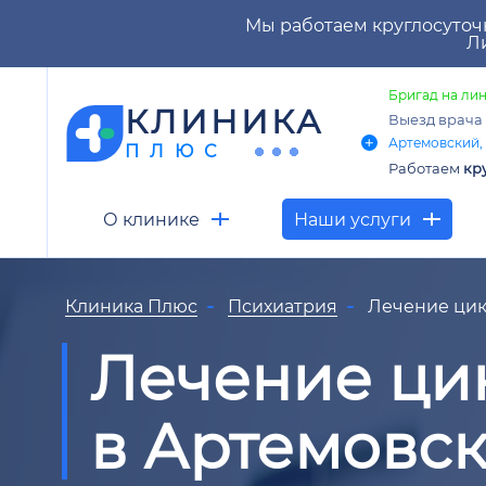
Мы работаем круглосуточ
Ли
Бригад на лин
КЛИНИКА
Выезд врача
Артемовский, 
ПЛЮС
Работаем
кр
О клинике
Наши услуги
Клиника Плюс
Психиатрия
Лечение ци
Лечение ци
в Артемовс