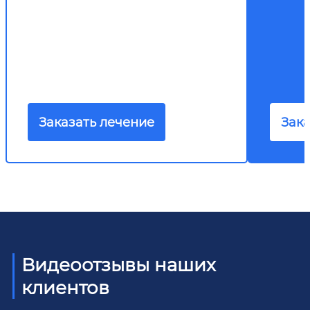
Заказать лечение
Зака
Видеоотзывы наших
клиентов