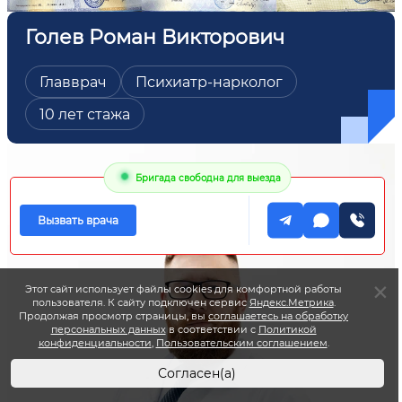
Голев Роман Викторович
Главврач
Психиатр-нарколог
10 лет стажа
Бригада свободна для выезда
Вызвать врача
Этот сайт использует файлы cookies для комфортной работы
пользователя. К сайту подключен сервис
Яндекс.Метрика
.
Продолжая просмотр страницы, вы
соглашаетесь на обработку
персональных данных
в соответствии с
Политикой
конфиденциальности
,
Пользовательским соглашением
.
Согласен(а)