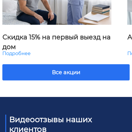
Скидка 15% на первый выезд на
А
дом
Подробнее
П
Все акции
Видеоотзывы наших
клиентов