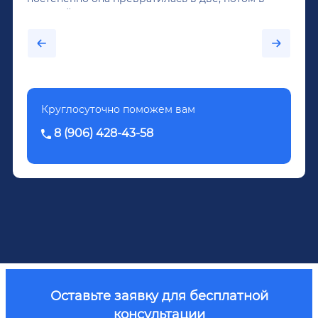
крепкий алкоголь, и вот он уже пил почти
каждый день...После дектоксикации организма
было назначено кодирование по методу
Довженко.
Круглосуточно поможем вам
8 (906) 428-43-58
Оставьте заявку для бесплатной
консультации