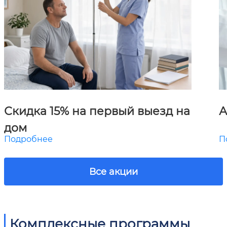
Скидка 15% на первый выезд на
А
дом
Подробнее
П
Все акции
Комплексные программы