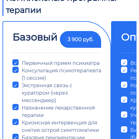
терапии
Базовый
Оп
3 900 руб.
Первичный прием психиатра
Все
Консультация психотерапевта
Ре
(1 сессия)
пс
Экстренная связь с
Ко
куратором (через
пси
мессенджер)
Кр
Назначение лекарственной
ку
терапии
Уч
Кризисная интервенция для
те
снятия острой симптоматики
Би
Базовые рекомендации
(ба