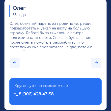
Олег
33 года
Олег, обычный парень из провинции, решил
подзаработать и уехал на вахту на большую
стройку. Работа была тяжелой, а вечера —
долгими и одинокими. Сначала бутылка пива
после смены помогала расслабиться, но
постепенно она превратилась в две, потом в
крепкий алкоголь, и вот он уже пил почти
каждый день...После дектоксикации организма
было назначено кодирование по методу
Довженко.
Круглосуточно поможем вам
8 (906) 428-43-58