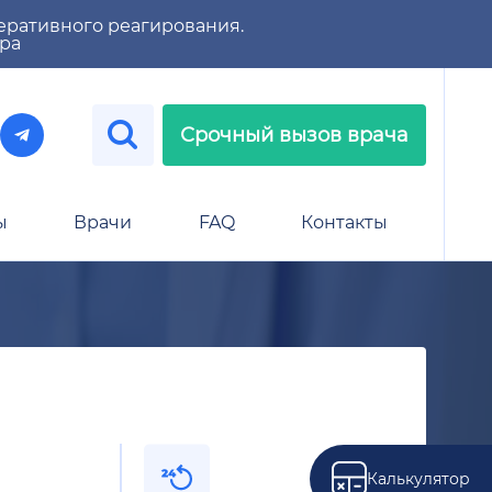
еративного реагирования.
тра
Срочный вызов врача
ы
Врачи
FAQ
Контакты
Калькулятор