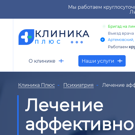
Мы работаем круглосуточ
Ли
Бригад на лин
КЛИНИКА
Выезд врача
Артемовский, 
ПЛЮС
Работаем
кр
О клинике
Наши услуги
Клиника Плюс
Психиатрия
Лечение афф
Лечение
аффективно