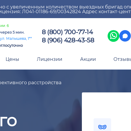
но с увеличенным количеством выездных бригад оп
цензия: Л041-01186-69/00342824 Адрес контакт-цен
ии: 6
8 (800) 700-77-14
через 5 мин.
8 (906) 428-43-58
ул. Малышева, 1**
углосуточно
Цены
Лицензии
Акции
Отзыв
ективного расстройства
го