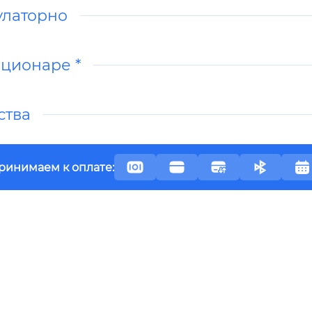
улаторно
ационаре *
ства
ринимаем к оплате: