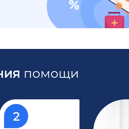
ния
помощи