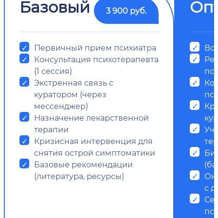
Базовый
Оп
3 900 руб.
Первичный прием психиатра
Все
Консультация психотерапевта
Ре
(1 сессия)
пс
Экстренная связь с
Ко
куратором (через
пси
мессенджер)
Кр
Назначение лекарственной
ку
терапии
Уч
Кризисная интервенция для
те
снятия острой симптоматики
Би
Базовые рекомендации
(ба
(литература, ресурсы)
Он
с д
Се
пс