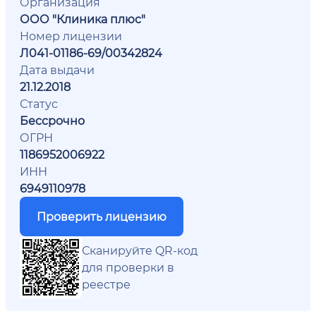
Организация
ООО "Клиника плюс"
Номер лицензии
Л041-01186-69/00342824
Дата выдачи
21.12.2018
Статус
Бессрочно
ОГРН
1186952006922
ИНН
6949110978
Проверить лицензию
Сканируйте QR-код
для проверки в
реестре