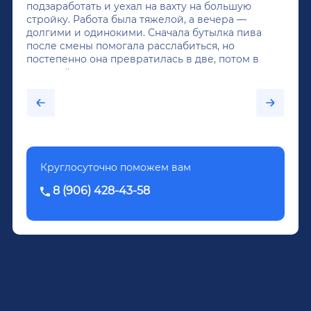
подзаработать и уехал на вахту на большую
стройку. Работа была тяжелой, а вечера —
долгими и одинокими. Сначала бутылка пива
после смены помогала расслабиться, но
постепенно она превратилась в две, потом в
крепкий алкоголь, и вот он уже пил почти
каждый день...После дектоксикации организма
было назначено кодирование по методу
Довженко.
Круглосуточно поможем вам
8 (906) 428-43-58