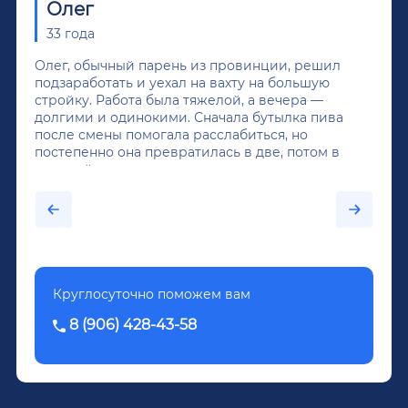
Олег
33 года
Олег, обычный парень из провинции, решил
подзаработать и уехал на вахту на большую
стройку. Работа была тяжелой, а вечера —
долгими и одинокими. Сначала бутылка пива
после смены помогала расслабиться, но
постепенно она превратилась в две, потом в
крепкий алкоголь, и вот он уже пил почти
каждый день...После дектоксикации организма
было назначено кодирование по методу
Довженко.
Круглосуточно поможем вам
8 (906) 428-43-58