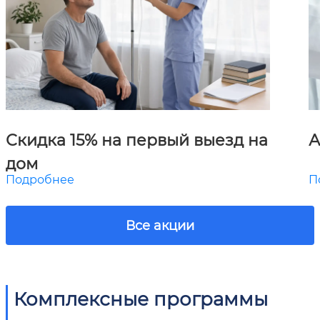
Скидка 15% на первый выезд на
А
дом
Подробнее
П
Все акции
Комплексные программы