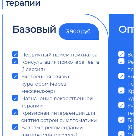
терапии
Базовый
Оп
3 900 руб.
Первичный прием психиатра
Все
Консультация психотерапевта
Ре
(1 сессия)
пс
Экстренная связь с
Ко
куратором (через
пси
мессенджер)
Кр
Назначение лекарственной
ку
терапии
Уч
Кризисная интервенция для
те
снятия острой симптоматики
Би
Базовые рекомендации
(ба
(литература, ресурсы)
Он