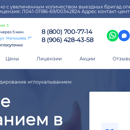
но с увеличенным количеством выездных бригад оп
цензия: Л041-01186-69/00342824 Адрес контакт-цен
ии: 5
8 (800) 700-77-14
через 5 мин.
8 (906) 428-43-58
ул. Малышева, 1**
углосуточно
Цены
Лицензии
Акции
Отзыв
дирование иглоукалыванием
е
анием в