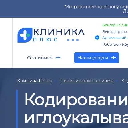
Мы работаем круглосуточ
Ли
Бригад на лин
КЛИНИКА
Выезд врача
Артемовский, 
ПЛЮС
Работаем
кр
О клинике
Наши услуги
Клиника Плюс
Лечение алкоголизма
Ко
Кодировани
иглоукалыв