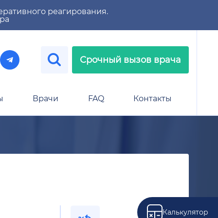
еративного реагирования.
тра
Срочный вызов врача
ы
Врачи
FAQ
Контакты
Калькулятор