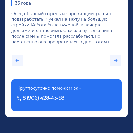
33 года
Олег, обычный парень из провинции, решил
подзаработать и уехал на вахту на большую
стройку. Работа была тяжелой, а вечера —
долгими и одинокими. Сначала бутылка пива
после смены помогала расслабиться, но
постепенно она превратилась в две, потом в
крепкий алкоголь, и вот он уже пил почти
каждый день...После дектоксикации организма
было назначено кодирование по методу
Довженко.
Круглосуточно поможем вам
8 (906) 428-43-58