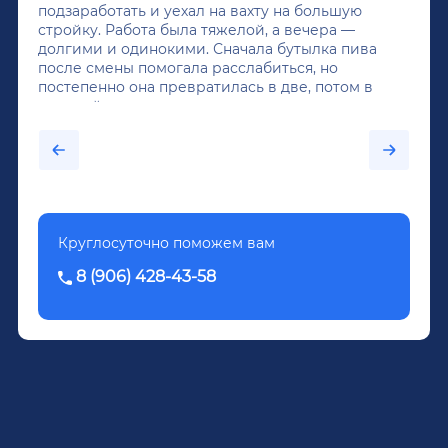
подзаработать и уехал на вахту на большую
стройку. Работа была тяжелой, а вечера —
долгими и одинокими. Сначала бутылка пива
после смены помогала расслабиться, но
постепенно она превратилась в две, потом в
крепкий алкоголь, и вот он уже пил почти
каждый день...После дектоксикации организма
было назначено кодирование по методу
Довженко.
Круглосуточно поможем вам
8 (906) 428-43-58