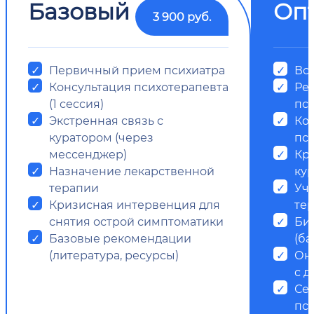
Базовый
Оп
3 900 руб.
Первичный прием психиатра
Все
Консультация психотерапевта
Ре
(1 сессия)
пс
Экстренная связь с
Ко
куратором (через
пси
мессенджер)
Кр
Назначение лекарственной
ку
терапии
Уч
Кризисная интервенция для
те
снятия острой симптоматики
Би
Базовые рекомендации
(ба
(литература, ресурсы)
Он
с д
Се
пс