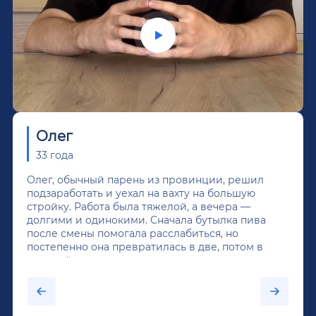
Олег
33 года
Олег, обычный парень из провинции, решил
подзаработать и уехал на вахту на большую
стройку. Работа была тяжелой, а вечера —
долгими и одинокими. Сначала бутылка пива
после смены помогала расслабиться, но
постепенно она превратилась в две, потом в
крепкий алкоголь, и вот он уже пил почти
каждый день...После дектоксикации организма
было назначено кодирование по методу
Довженко.