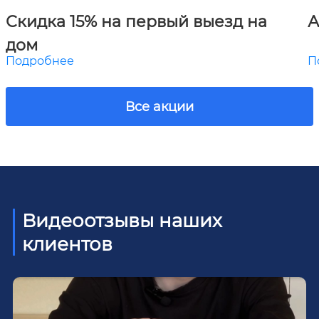
Скидка 15% на первый выезд на
А
дом
Подробнее
П
Все акции
Видеоотзывы наших
клиентов