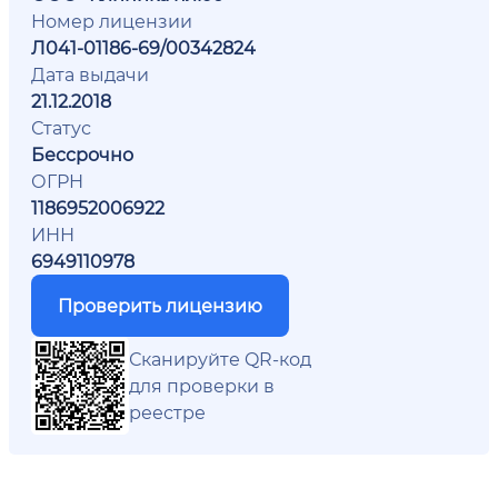
Номер лицензии
Л041-01186-69/00342824
Дата выдачи
21.12.2018
Статус
Бессрочно
ОГРН
1186952006922
ИНН
6949110978
Проверить лицензию
Сканируйте QR-код
для проверки в
реестре