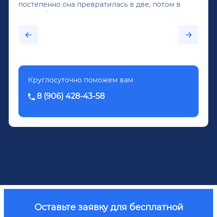
постепенно она превратилась в две, потом в
крепкий алкоголь, и вот он уже пил почти
каждый день...После дектоксикации организма
было назначено кодирование по методу
Довженко.
Круглосуточно поможем вам
8 (906) 428-43-58
Оставьте заявку для бесплатной