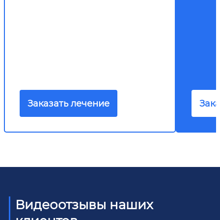
Заказать лечение
Зака
Видеоотзывы наших