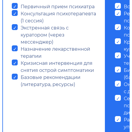
Первичный прием психиатра
Все
Консультация психотерапевта
Ре
(1 сессия)
пс
Экстренная связь с
Ко
куратором (через
пси
мессенджер)
Кр
Назначение лекарственной
ку
терапии
Уч
Кризисная интервенция для
те
снятия острой симптоматики
Би
Базовые рекомендации
(ба
(литература, ресурсы)
Он
с д
Се
пс
ди
Ра
уп