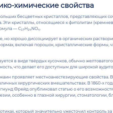
зико-химические свойства
 больших бесцветных кристаллов, представляющих с
 Эти кристаллы, относящиеся к фитолитам (кремнев
рмула — С₁₇H₂₄NО₄.
, но хорошо диссоциирует в органических растворит
формах, включая порошок, кристаллические формы, ч
уется в виде твёрдых кусочков, обычно желтоватого 
мость, что делает его доступным для широкой аудит
каин проявляет местноанестезирующие свойства. В 
личных хирургических вмешательствах. В 1860-х год
Зигмунд Фрейд опубликовал статью о его возможностях
езии, особенно в глазной хирургии, стоматологии,
котиках, который значительно ужесточил контроль з