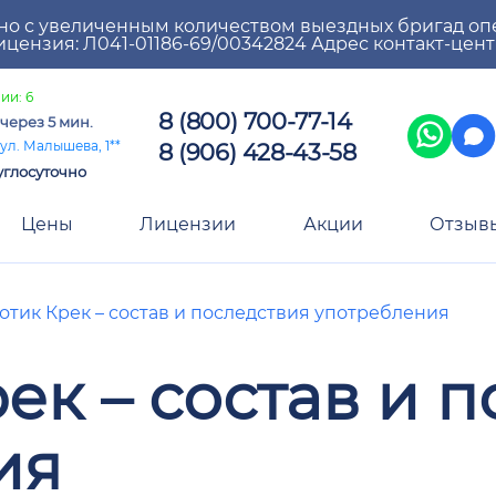
но с увеличенным количеством выездных бригад оп
цензия: Л041-01186-69/00342824 Адрес контакт-цен
ии: 6
8 (800) 700-77-14
через 5 мин.
8 (906) 428-43-58
ул. Малышева, 1**
углосуточно
Цены
Лицензии
Акции
Отзыв
отик Крек – состав и последствия употребления
ек – состав и 
ия