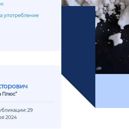
ек
на употребление
кторович
а Плюс”
убликации: 29
ря 2024