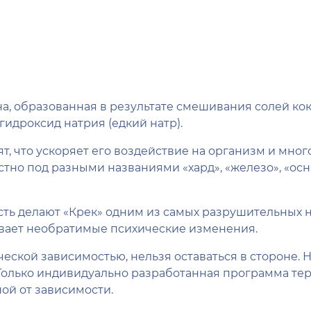
на, образованная в результате смешивания солей ко
идроксид натрия (едкий натр).
т, что ускоряет его воздействие на организм и мно
но под разными названиями «хард», «железо», «осно
сть делают «Крек» одним из самых разрушительных 
вает необратимые психические изменения.
ческой зависимостью, нельзя оставаться в стороне.
Только индивидуально разработанная программа те
ой от зависимости.