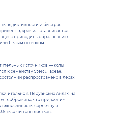
ень аддиктивности и быстрое
тривенно, крек изготавливается
роцесс приводит к образованию
 или белым оттенком.
стительных источников — колы
ся к семейству Sterculiaceae,
 состоянии распространено в лесах
ключительно в Перуанских Андах, на
01% теобромина, что придаёт им
 выносливость, сердечную
3,5 тысячи тонн листьев.