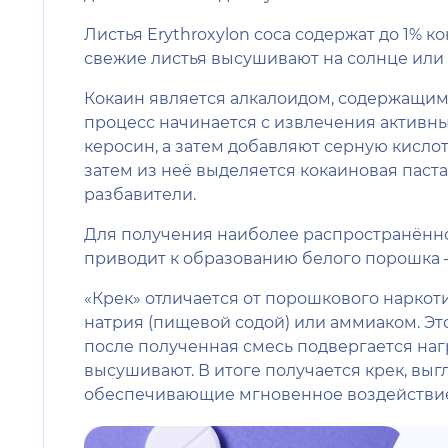
Листья Erythroxylon coca содержат до 1%
свежие листья высушивают на солнце или 
Кокаин является алкалоидом, содержащимся
процесс начинается с извлечения активны
керосин, а затем добавляют серную кислот
затем из неё выделяется кокаиновая паст
разбавители.
Для получения наиболее распространённо
приводит к образованию белого порошка 
«Крек» отличается от порошкового наркот
натрия (пищевой содой) или аммиаком. Эт
после полученная смесь подвергается наг
высушивают. В итоге получается крек, в
обеспечивающие мгновенное воздействие