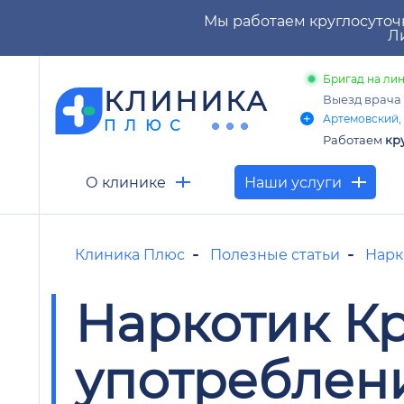
Мы работаем круглосуточ
Ли
Бригад на лин
КЛИНИКА
Выезд врача
Артемовский, 
ПЛЮС
Работаем
кр
О клинике
Наши услуги
Клиника Плюс
Полезные статьи
Нарк
Наркотик Кр
употреблен