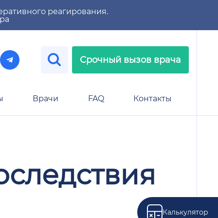
еративного реагирования.
тра
Срочный вызов врача
ы
Врачи
FAQ
Контакты
последствия
Калькулятор