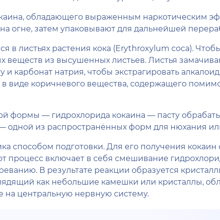
 кокаина, обладающего выраженным наркотическим э
на огне, затем упаковывают для дальнейшей перера
 в листьях растения кока (Erythroxylum coca). Что
х веществ из высушенных листьев. Листья замачивают
у и карбонат натрия, чтобы экстрагировать алкалоид
а в виде коричневого вещества, содержащего помим
й формы — гидрохлорида кокаина — пасту обрабаты
— одной из распространённых форм для нюхания ил
ика способом подготовки. Для его получения кокаи
от процесс включает в себя смешивание гидрохлорид
реванию. В результате реакции образуется кристалл
ыглядящий как небольшие камешки или кристаллы, о
 на центральную нервную систему.