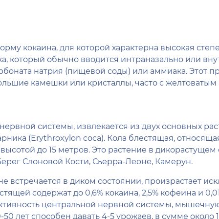
орму кокаина, для которой характерна высокая степ
ка, который обычно вводится интраназально или вну
боната натрия (пищевой соды) или аммиака. Этот п
ольшие камешки или кристаллы, часто с желтоватым
нервной системы, извлекается из двух основных ра
арника (Erythroxylon coca). Кола блестящая, относящая
высотой до 15 метров. Это растение в дикорастущем
ерег Слоновой Кости, Сьерра-Леоне, Камерун.
, не встречается в диком состоянии, произрастает ис
стящей содержат до 0,6% кокаина, 2,5% кофеина и 0,
тивность центральной нервной системы, мышечную
-50 лет способен давать 4-5 урожаев, в сумме около 1