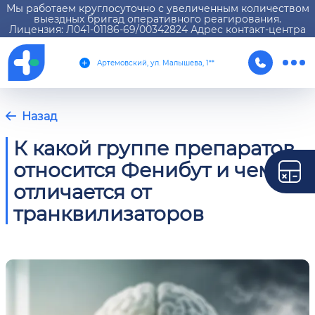
Мы работаем круглосуточно с увеличенным количеством
выездных бригад оперативного реагирования.
Лицензия: Л041-01186-69/00342824 Адрес контакт-центра
Артемовский, ул. Малышева, 1**
Назад
К какой группе препаратов
относится Фенибут и чем он
отличается от
транквилизаторов