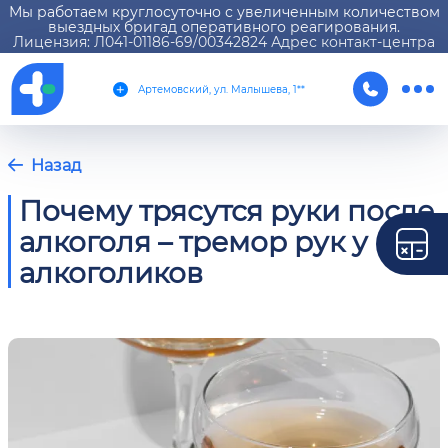
Мы работаем круглосуточно с увеличенным количеством
выездных бригад оперативного реагирования.
Лицензия: Л041-01186-69/00342824 Адрес контакт-центра
Артемовский, ул. Малышева, 1**
Назад
Почему трясутся руки после
алкоголя – тремор рук у
алкоголиков