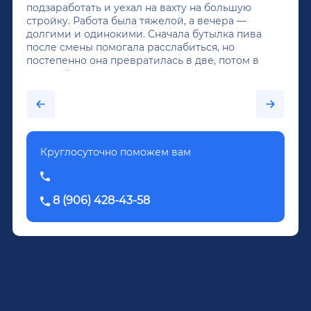
подзаработать и уехал на вахту на большую
стройку. Работа была тяжелой, а вечера —
долгими и одинокими. Сначала бутылка пива
после смены помогала расслабиться, но
постепенно она превратилась в две, потом в
крепкий алкоголь, и вот он уже пил почти
каждый день...После дектоксикации организма
было назначено кодирование по методу
Довженко.
Круглосуточно поможем вам
8 (906) 428-43-58