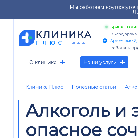
Мы работаем круглосуточ
Ли
Бригад на лин
КЛИНИКА
Выезд врача
Артемовский, 
ПЛЮС
Работаем
кр
О клинике
Наши услуги
Клиника Плюс
Полезные статьи
Алко
Алкоголь и 
опасное со