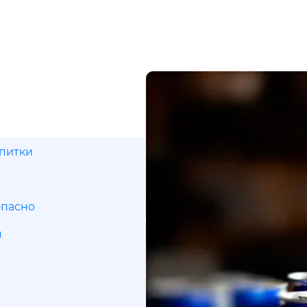
апитки
опасно
я