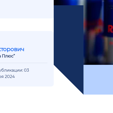
кторович
а Плюс”
убликации: 03
ря 2024