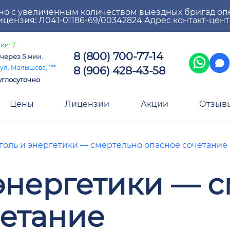
но с увеличенным количеством выездных бригад оп
цензия: Л041-01186-69/00342824 Адрес контакт-цен
ии: 7
8 (800) 700-77-14
через 5 мин.
8 (906) 428-43-58
ул. Малышева, 1**
углосуточно
Цены
Лицензии
Акции
Отзыв
голь и энергетики — смертельно опасное сочетание
энергетики — 
четание