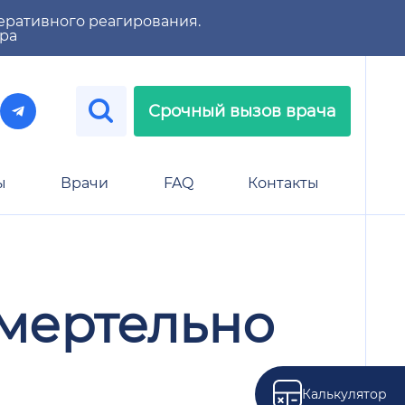
еративного реагирования.
тра
Срочный вызов врача
ы
Врачи
FAQ
Контакты
смертельно
Калькулятор