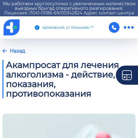
Мы работаем круглосуточно с увеличенным количеством
выездных бригад оперативного реагирования.
Лицензия: Л041-01186-69/00342824 Адрес контакт-центра
Артемовский, ул. Малышева, 1**
Назад
Акампросат для лечения
алкоголизма - действие,
показания,
противопоказания